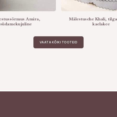
estussõrmus Amira,
Mälestusehe Khali, tilg
südamekujuline
kaelakee
VAATA KÕIKI TOOTEID