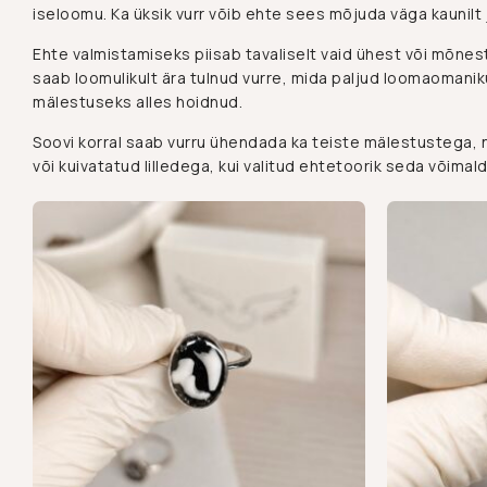
iseloomu. Ka üksik vurr võib ehte sees mõjuda väga kaunilt 
Ehte valmistamiseks piisab tavaliselt vaid ühest või mõnes
saab loomulikult ära tulnud vurre, mida paljud loomaomani
mälestuseks alles hoidnud.
Soovi korral saab vurru ühendada ka teiste mälestustega, 
või kuivatatud lilledega, kui valitud ehtetoorik seda võimal