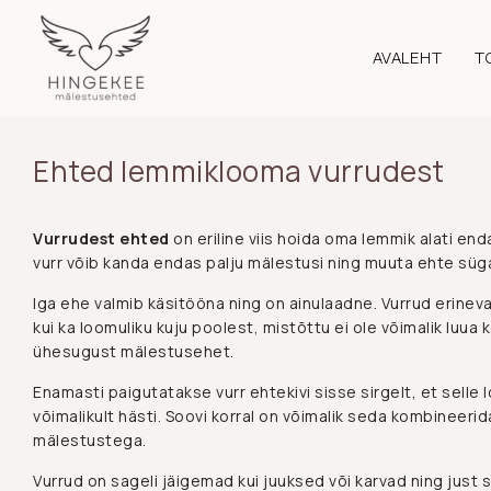
Skip
to
AVALEHT
T
content
Ehted lemmiklooma vurrudest
Vurrudest ehted
on eriline viis hoida oma lemmik alati end
vurr võib kanda endas palju mälestusi ning muuta ehte sügav
Iga ehe valmib käsitööna ning on ainulaadne. Vurrud erinev
kui ka loomuliku kuju poolest, mistõttu ei ole võimalik luua 
ühesugust mälestusehet.
Enamasti paigutatakse vurr ehtekivi sisse sirgelt, et selle l
võimalikult hästi. Soovi korral on võimalik seda kombineeri
mälestustega.
Vurrud on sageli jäigemad kui juuksed või karvad ning just s