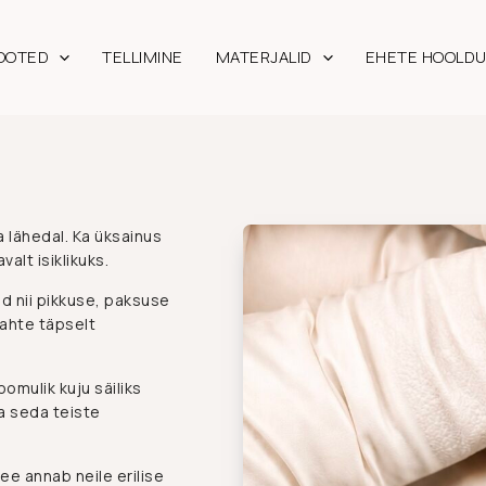
OOTED
TELLIMINE
MATERJALID
EHETE HOOLD
a lähedal. Ka üksainus
alt isiklikuks.
ad nii pikkuse, paksuse
kahte täpselt
oomulik kuju säiliks
da seda teiste
ee annab neile erilise