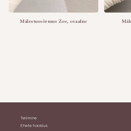
Mälestussõrmus Zoe, ovaalne
Mäl
Tellimine
Ehete hooldus