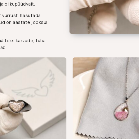
ja pilkupüüdvalt.
t vurrust. Kasutada
kud on aastate jooksul
näiteks karvade, tuha
dab.