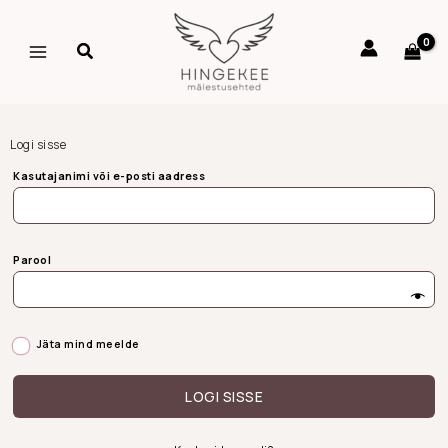
Skip
to
content
Logi sisse
Nõutud
Nõutud
Kasutajanimi või e-posti aadress
Parool
Jäta mind meelde
LOGI SISSE