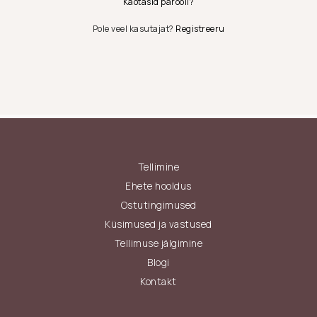
Kaotasid parooli?
Pole veel kasutajat?
Registreeru
Tellimine
Ehete hooldus
Ostutingimused
Küsimused ja vastused
Tellimuse jälgimine
Blogi
Kontakt